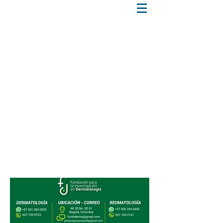
SÌGUENOS
7498725