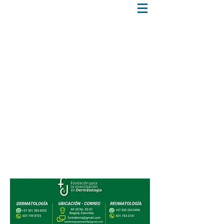
SÌGUENOS
7498725